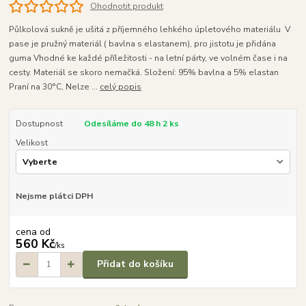
Ohodnotit produkt
Půlkolová sukně je ušitá z příjemného lehkého úpletového materiálu V
pase je pružný materiál ( bavlna s elastanem), pro jistotu je přidána
guma Vhodné ke každé příležitosti - na letní párty, ve volném čase i na
cesty. Materiál se skoro nemačká. Složení: 95% bavlna a 5% elastan
Praní na 30°C, Nelze ...
celý popis
Dostupnost
Odesíláme do 48 h 2 ks
Velikost
Nejsme plátci DPH
cena od
560 Kč
/
ks
Přidat do košíku