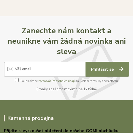
Zanechte nám kontakt a
neunikne vám žádná novinka ani
sleva
Přihlásit se
Souhlasím se
zpracováním osobních údajů
za účelem rozesílky newsletteru.
Emaily zasíláme maximálně 1x týdně
Kamenná prodejna
Přijďte si vyzkoušet oblečení do našeho GOMI
obchůdku.