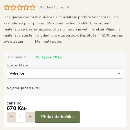
Ohodnotit produkt
Designová dvouvrstvá ušanka s nákrčníkem podšitá fleecem zaujme
každého na první pohled. Má dobře padnoucí střih Díky pružnému
materiálu se krásně přizpůsobí tvaru hlavy a je velmi efektní Příjemný
materiál s atestem vhodný i pro citlivou pokožku. Složení: 95% bavlna,
5% elastan Fle...
celý popis
Dostupnost
Do týdne 10 ks
Obvod hlavy
Nejsme plátci DPH
cena od
670 Kč
/
ks
Přidat do košíku