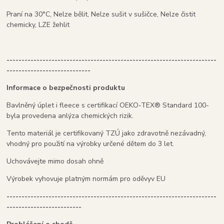
Praní na 30°C, Nelze bělit, Nelze sušit v sušičce, Nelze čistit
chemicky, LZE žehlit
----------------------------------------------------------------------
----------------------------
Informace o bezpečnosti produktu
Bavlněný úplet i fleece s certifikací OEKO-TEX® Standard 100-
byla provedena anlýza chemických rizik.
Tento materiál je certifikovaný TZÚ jako zdravotně nezávadný,
vhodný pro použití na výrobky určené dětem do 3 let.
Uchovávejte mimo dosah ohně
Výrobek vyhovuje platným normám pro oděvyv EU
----------------------------------------------------------------------
-------------------------