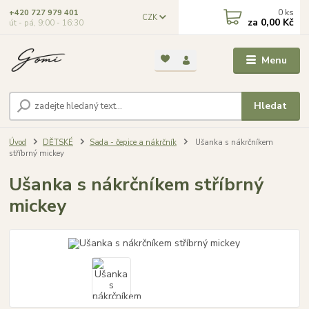
0
ks
+420 727 979 401
CZK
za
0,00 Kč
út - pá, 9:00 - 16:30
Menu
Hledat
Úvod
DĚTSKÉ
Sada - čepice a nákrčník
Ušanka s nákrčníkem
stříbrný mickey
Ušanka s nákrčníkem stříbrný
mickey