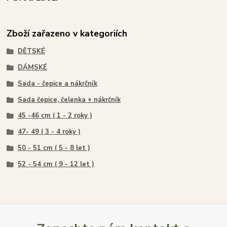
Zboží zařazeno v kategoriích
DĚTSKÉ
DÁMSKÉ
Sada - čepice a nákrčník
Sada čepice, čelenka + nákrčník
45 -46 cm ( 1 - 2 roky )
47- 49 ( 3 - 4 roky )
50 - 51 cm ( 5 - 8 let )
52 - 54 cm ( 9 - 12 let )