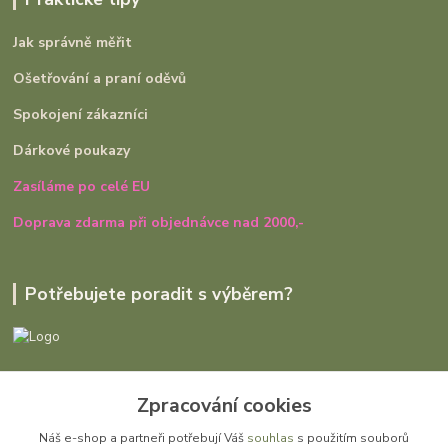
Jak správně měřit
Ošetřování a praní oděvů
Spokojení zákazníci
Dárkové poukazy
Zasíláme po celé EU
Doprava zdarma při objednávce nad 2000,-
Potřebujete poradit s výběrem?
Ivana Rajniaková
+420 727 979 401
Zpracování cookies
út - pá, 9:00 - 16:30
Náš e-shop a partneři potřebují Váš
souhlas
s použitím souborů