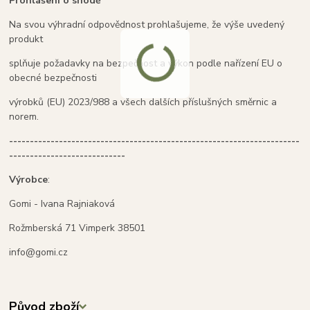
Prohlášení o shodě
Na svou výhradní odpovědnost prohlašujeme, že výše uvedený
produkt
splňuje požadavky na bezpečnost a výkon podle nařízení EU o
obecné bezpečnosti
výrobků (EU) 2023/988 a všech dalších příslušných směrnic a
norem.
----------------------------------------------------------------------
----------------------------
Výrobce
:
Gomi - Ivana Rajniaková
Rožmberská 71 Vimperk 38501
info@gomi.cz
Původ zboží