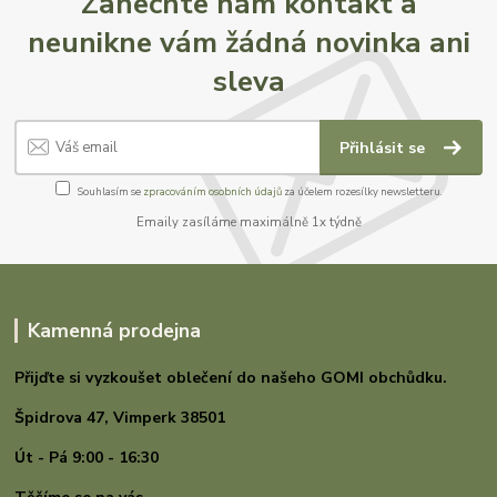
Zanechte nám kontakt a
neunikne vám žádná novinka ani
sleva
Přihlásit se
Souhlasím se
zpracováním osobních údajů
za účelem rozesílky newsletteru.
Emaily zasíláme maximálně 1x týdně
Kamenná prodejna
Přijďte si vyzkoušet oblečení do našeho GOMI
obchůdku.
Špidrova 47,
Vimperk 38501
Út - Pá 9:00 - 16:30