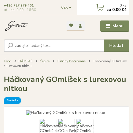
0
ks
+420 727 979 401
CZK
za
0,00 Kč
út - pá, 9:00 - 16:30
Menu
Hledat
Úvod
DÁMSKÉ
Čepice
Kulichy háčkované
Háčkovaný GOmlíšek
s lurexovou nitkou
Háčkovaný GOmlíšek s lurexovou
nitkou
Novinka