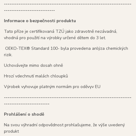
----------------------------------------------------------------------
----------------------------
Informace o bezpečnosti produktu
Tato příze je certifikovaná TZÚ jako zdravotně nezávadná,
vhodná pro použití na výrobky určené dětem do 3 let.
OEKO-TEX® Standard 100- byla provedena anlýza chemických
rizik.
Uchovávejte mimo dosah ohně
Hrozí vdechnutí malách chloupků
Výrobek vyhovuje platným normám pro oděvyv EU
----------------------------------------------------------------------
-------------------------
Prohlášení o shodě
Na svou výhradní odpovědnost prohlašujeme, že výše uvedený
produkt