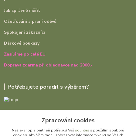
Jak správně měřit
Ošetřování a praní oděvů
Spokojení zákazníci
Dárkové poukazy
Zasíláme po celé EU
Doprava zdarma při objednávce nad 2000,-
Potřebujete poradit s výběrem?
Ivana Rajniaková
Zpracování cookies
+420 727 979 401
út - pá, 9:00 - 16:30
Náš e-shop a partneři potřebují Váš
souhlas
s použitím souborů
cookies, aby Vám mohli zobrazovat informace týkající se Vašich