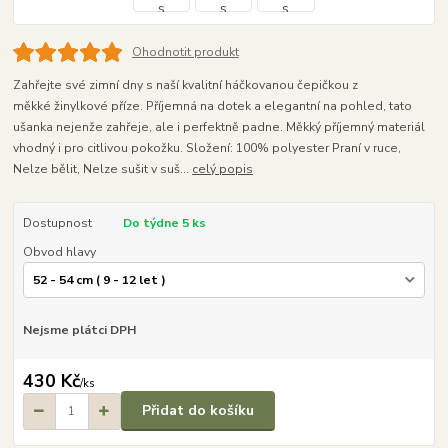
Ohodnotit produkt
Zahřejte své zimní dny s naší kvalitní háčkovanou čepičkou z
měkké žinylkové příze. Příjemná na dotek a elegantní na pohled, tato
ušanka nejenže zahřeje, ale i perfektně padne. Měkký příjemný materiál
vhodný i pro citlivou pokožku. Složení: 100% polyester Praní v ruce,
Nelze bělit, Nelze sušit v suš...
celý popis
Dostupnost
Do týdne 5 ks
Obvod hlavy
Nejsme plátci DPH
430 Kč
/
ks
Přidat do košíku