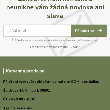
neunikne vám žádná novinka ani
sleva
Přihlásit se
Souhlasím se
zpracováním osobních údajů
za účelem rozesílky newsletteru.
Emaily zasíláme maximálně 1x týdně
Kamenná prodejna
Přijďte si vyzkoušet oblečení do našeho GOMI
obchůdku.
Špidrova 47,
Vimperk 38501
Út - Pá 9:00 - 16:30
Těšíme se na vás