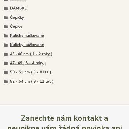
DÁMSKÉ
Čepičky
Čepice
Kulichy háčkované
Kulichy háčkované
45 -46 cm ( 1 - 2 roky )
47- 49 ( 3 - 4 roky )
50 - 51 cm ( 5 - 8 let )
52 - 54 cm ( 9 - 12 let )
Zanechte nám kontakt a
neunikne vám žádná novinka ani