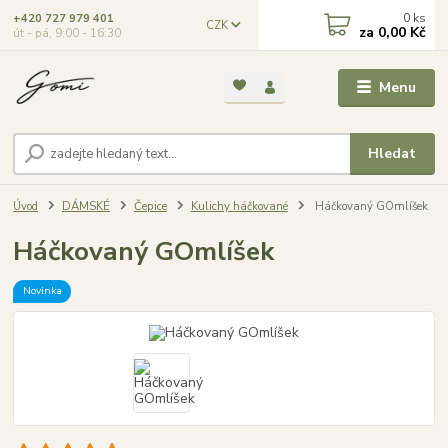
0
ks
+420 727 979 401
CZK
za
0,00 Kč
út - pá, 9:00 - 16:30
Menu
Hledat
Úvod
DÁMSKÉ
Čepice
Kulichy háčkované
Háčkovaný GOmlíšek
Háčkovaný GOmlíšek
Novinka