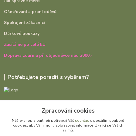
Jak správně měřit
Ošetřování a praní oděvů
Spokojení zákazníci
Dárkové poukazy
Zasíláme po celé EU
Doprava zdarma při objednávce nad 2000,-
Potřebujete poradit s výběrem?
Ivana Rajniaková
Zpracování cookies
+420 727 979 401
út - pá, 9:00 - 16:30
Náš e-shop a partneři potřebují Váš
souhlas
s použitím souborů
cookies, aby Vám mohli zobrazovat informace týkající se Vašich
info@gomi.cz
zájmů.