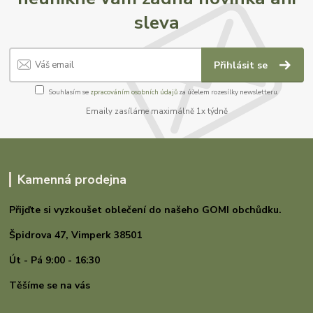
sleva
Přihlásit se
Souhlasím se
zpracováním osobních údajů
za účelem rozesílky newsletteru.
Emaily zasíláme maximálně 1x týdně
Kamenná prodejna
Přijďte si vyzkoušet oblečení do našeho GOMI
obchůdku.
Špidrova 47,
Vimperk 38501
Út - Pá 9:00 - 16:30
Těšíme se na vás