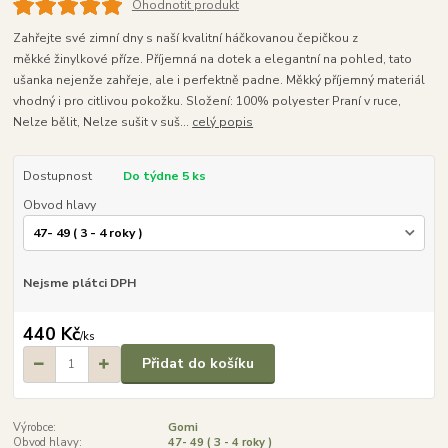
Ohodnotit produkt
Zahřejte své zimní dny s naší kvalitní háčkovanou čepičkou z
měkké žinylkové příze. Příjemná na dotek a elegantní na pohled, tato
ušanka nejenže zahřeje, ale i perfektně padne. Měkký příjemný materiál
vhodný i pro citlivou pokožku. Složení: 100% polyester Praní v ruce,
Nelze bělit, Nelze sušit v suš...
celý popis
Dostupnost
Do týdne 5 ks
Obvod hlavy
Nejsme plátci DPH
440 Kč
/
ks
Přidat do košíku
Výrobce:
Gomi
Obvod hlavy:
47- 49 ( 3 - 4 roky )