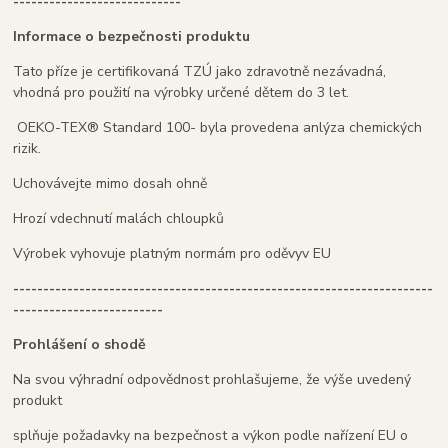
----------------------------
Informace o bezpečnosti produktu
Tato příze je certifikovaná TZÚ jako zdravotně nezávadná,
vhodná pro použití na výrobky určené dětem do 3 let.
OEKO-TEX® Standard 100- byla provedena anlýza chemických
rizik.
Uchovávejte mimo dosah ohně
Hrozí vdechnutí malách chloupků
Výrobek vyhovuje platným normám pro oděvyv EU
----------------------------------------------------------------------
-------------------------
Prohlášení o shodě
Na svou výhradní odpovědnost prohlašujeme, že výše uvedený
produkt
splňuje požadavky na bezpečnost a výkon podle nařízení EU o