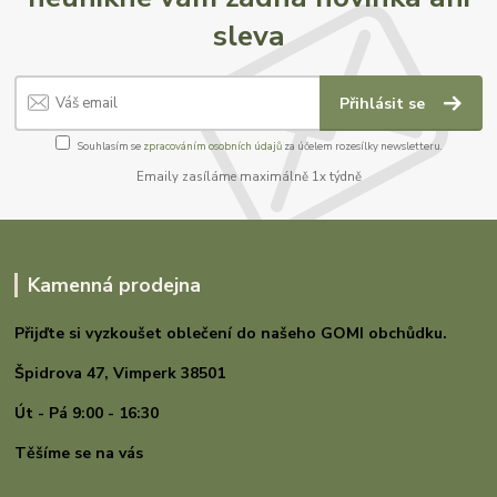
sleva
Přihlásit se
Souhlasím se
zpracováním osobních údajů
za účelem rozesílky newsletteru.
Emaily zasíláme maximálně 1x týdně
Kamenná prodejna
Přijďte si vyzkoušet oblečení do našeho GOMI
obchůdku.
Špidrova 47,
Vimperk 38501
Út - Pá 9:00 - 16:30
Těšíme se na vás