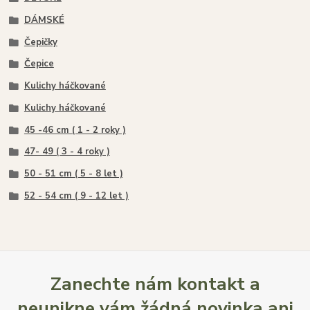
DÁMSKÉ
Čepičky
Čepice
Kulichy háčkované
Kulichy háčkované
45 -46 cm ( 1 - 2 roky )
47- 49 ( 3 - 4 roky )
50 - 51 cm ( 5 - 8 let )
52 - 54 cm ( 9 - 12 let )
Zanechte nám kontakt a
neunikne vám žádná novinka ani