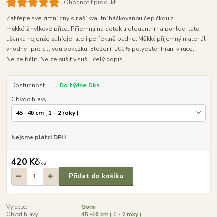
Ohodnotit produkt
Zahřejte své zimní dny s naší kvalitní háčkovanou čepičkou z
měkké žinylkové příze. Příjemná na dotek a elegantní na pohled, tato
ušanka nejenže zahřeje, ale i perfektně padne. Měkký příjemný materiál
vhodný i pro citlivou pokožku. Složení: 100% polyester Praní v ruce,
Nelze bělit, Nelze sušit v suš...
celý popis
Dostupnost
Do týdne 5 ks
Obvod hlavy
Nejsme plátci DPH
420 Kč
/
ks
Přidat do košíku
Výrobce:
Gomi
Obvod hlavy:
45 -46 cm ( 1 - 2 roky )