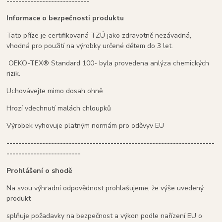
----------------------------
Informace o bezpečnosti produktu
Tato příze je certifikovaná TZÚ jako zdravotně nezávadná,
vhodná pro použití na výrobky určené dětem do 3 let.
OEKO-TEX® Standard 100- byla provedena anlýza chemických
rizik.
Uchovávejte mimo dosah ohně
Hrozí vdechnutí malách chloupků
Výrobek vyhovuje platným normám pro oděvyv EU
----------------------------------------------------------------------
-------------------------
Prohlášení o shodě
Na svou výhradní odpovědnost prohlašujeme, že výše uvedený
produkt
splňuje požadavky na bezpečnost a výkon podle nařízení EU o