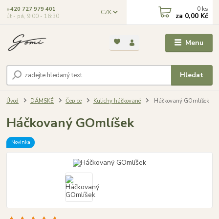
0
ks
+420 727 979 401
CZK
za
0,00 Kč
út - pá, 9:00 - 16:30
Menu
Hledat
Úvod
DÁMSKÉ
Čepice
Kulichy háčkované
Háčkovaný GOmlíšek
Háčkovaný GOmlíšek
Novinka