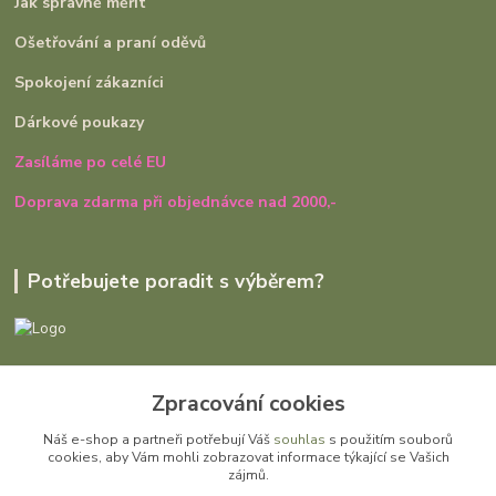
Jak správně měřit
Ošetřování a praní oděvů
Spokojení zákazníci
Dárkové poukazy
Zasíláme po celé EU
Doprava zdarma při objednávce nad 2000,-
Potřebujete poradit s výběrem?
Ivana Rajniaková
Zpracování cookies
+420 727 979 401
út - pá, 9:00 - 16:30
Náš e-shop a partneři potřebují Váš
souhlas
s použitím souborů
cookies, aby Vám mohli zobrazovat informace týkající se Vašich
info@gomi.cz
zájmů.