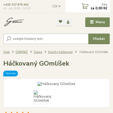
0
ks
+420 727 979 401
CZK
za
0,00 Kč
út - pá, 9:00 - 16:30
Menu
Hledat
Úvod
DÁMSKÉ
Čepice
Kulichy háčkované
Háčkovaný GOmlíšek
Háčkovaný GOmlíšek
Novinka