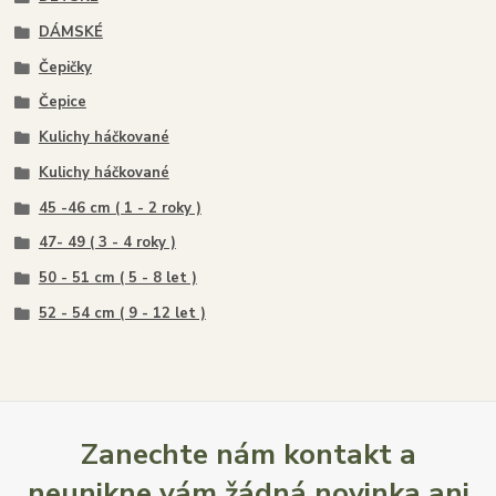
DÁMSKÉ
Čepičky
Čepice
Kulichy háčkované
Kulichy háčkované
45 -46 cm ( 1 - 2 roky )
47- 49 ( 3 - 4 roky )
50 - 51 cm ( 5 - 8 let )
52 - 54 cm ( 9 - 12 let )
Zanechte nám kontakt a
neunikne vám žádná novinka ani