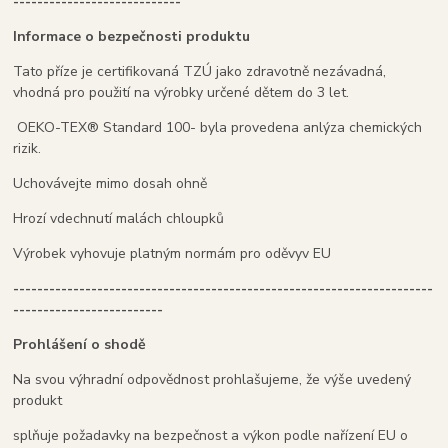
----------------------------
Informace o bezpečnosti produktu
Tato příze je certifikovaná TZÚ jako zdravotně nezávadná,
vhodná pro použití na výrobky určené dětem do 3 let.
OEKO-TEX® Standard 100- byla provedena anlýza chemických
rizik.
Uchovávejte mimo dosah ohně
Hrozí vdechnutí malách chloupků
Výrobek vyhovuje platným normám pro oděvyv EU
----------------------------------------------------------------------
-------------------------
Prohlášení o shodě
Na svou výhradní odpovědnost prohlašujeme, že výše uvedený
produkt
splňuje požadavky na bezpečnost a výkon podle nařízení EU o