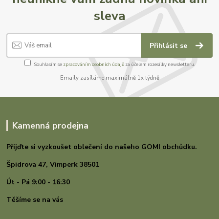
sleva
Přihlásit se
Souhlasím se
zpracováním osobních údajů
za účelem rozesílky newsletteru.
Emaily zasíláme maximálně 1x týdně
Kamenná prodejna
Přijďte si vyzkoušet oblečení do našeho GOMI
obchůdku.
Špidrova 47,
Vimperk 38501
Út - Pá 9:00 - 16:30
Těšíme se na vás