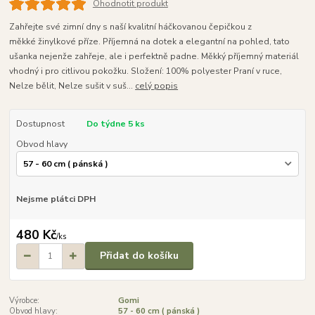
Ohodnotit produkt
Zahřejte své zimní dny s naší kvalitní háčkovanou čepičkou z
měkké žinylkové příze. Příjemná na dotek a elegantní na pohled, tato
ušanka nejenže zahřeje, ale i perfektně padne. Měkký příjemný materiál
vhodný i pro citlivou pokožku. Složení: 100% polyester Praní v ruce,
Nelze bělit, Nelze sušit v suš...
celý popis
Dostupnost
Do týdne 5 ks
Obvod hlavy
Nejsme plátci DPH
480 Kč
/
ks
Přidat do košíku
Výrobce:
Gomi
Obvod hlavy:
57 - 60 cm ( pánská )