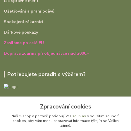
Jak správně měřit
Ošetřování a praní oděvů
Spokojení zákazníci
Dárkové poukazy
Zasíláme po celé EU
Doprava zdarma při objednávce nad 2000,-
Potřebujete poradit s výběrem?
Ivana Rajniaková
Zpracování cookies
+420 727 979 401
út - pá, 9:00 - 16:30
Náš e-shop a partneři potřebují Váš
souhlas
s použitím souborů
cookies, aby Vám mohli zobrazovat informace týkající se Vašich
info@gomi.cz
zájmů.