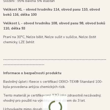
Složení : 95% bavlna 5% elastan
Velikost XL - obvod hrudníku 114, obvod pasu 110, obvod
boků 116, délka 100
Velikost L - obvod hrudníku 108, obvod pasu 98, obvod boků
110, délka 93
Praní na 30°C, Nelze bělit, Nelze sušit v sušičce, Nelze čistit
chemicky, LZE žehlit
----------------------------------------------------------------------
----------------------------
Informace o bezpečnosti produktu
Bavlněný úplet i fleece s certifikací OEKO-TEX® Standard 100-
byla provedena anlýza chemických rizik.
Tento materiál je certifikovaný TZÚ jako zdravotně nezávadný,
vhodný pro použití na výrobky určené dětem do 3 let.
Uchovávejte mimo dosah ohně