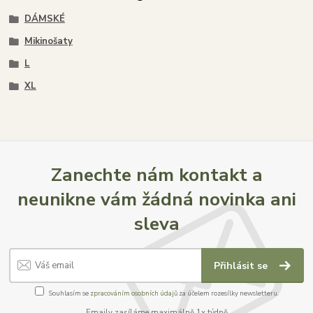
DÁMSKÉ
Mikinošaty
L
XL
Zanechte nám kontakt a
neunikne vám žádná novinka ani
sleva
Přihlásit se
Souhlasím se
zpracováním osobních údajů
za účelem rozesílky newsletteru.
Emaily zasíláme maximálně 1x týdně