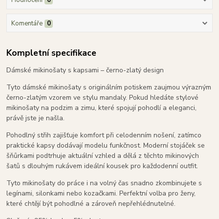
Hodnocení
0
Komentáře
0
Kompletní specifikace
Dámské mikinošaty s kapsami – černo-zlatý design
Tyto dámské mikinošaty s originálním potiskem zaujmou výrazným
černo-zlatým vzorem ve stylu mandaly. Pokud hledáte stylové
mikinošaty na podzim a zimu, které spojují pohodlí a eleganci,
právě jste je našla.
Pohodlný střih zajišťuje komfort při celodenním nošení, zatímco
praktické kapsy dodávají modelu funkčnost. Moderní stojáček se
šňůrkami podtrhuje aktuální vzhled a dělá z těchto mikinových
šatů s dlouhým rukávem ideální kousek pro každodenní outfit.
Tyto mikinošaty do práce i na volný čas snadno zkombinujete s
legínami, silonkami nebo kozačkami. Perfektní volba pro ženy,
které chtějí být pohodlné a zároveň nepřehlédnutelné.