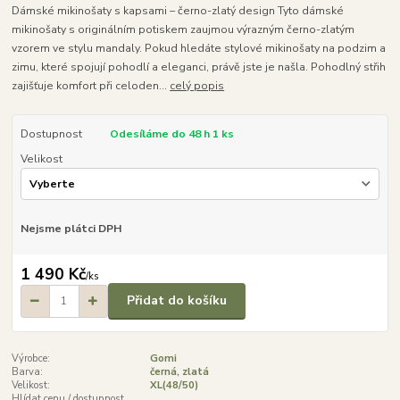
Dámské mikinošaty s kapsami – černo-zlatý design Tyto dámské
mikinošaty s originálním potiskem zaujmou výrazným černo-zlatým
vzorem ve stylu mandaly. Pokud hledáte stylové mikinošaty na podzim a
zimu, které spojují pohodlí a eleganci, právě jste je našla. Pohodlný střih
zajišťuje komfort při celoden...
celý popis
Dostupnost
Odesíláme do 48 h 1 ks
Velikost
Nejsme plátci DPH
1 490 Kč
/
ks
Přidat do košíku
Výrobce:
Gomi
Barva:
černá, zlatá
Velikost:
XL(48/50)
Hlídat cenu / dostupnost