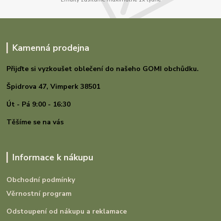
Kamenná prodejna
Přijďte si vyzkoušet oblečení do našeho GOMI
obchůdku.
Špidrova 47,
Vimperk 38501
Út - Pá 9:00 - 16:30
Těšíme se na vás
Informace k nákupu
Obchodní podmínky
Věrnostní program
Odstoupení od nákupu a reklamace