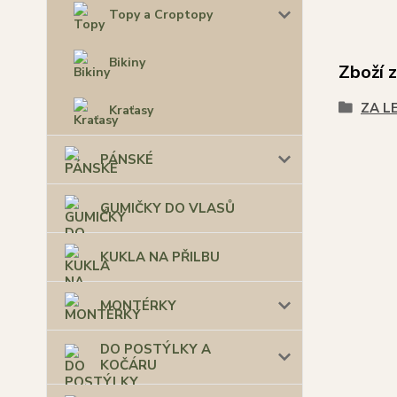
Topy a Croptopy
Bikiny
Zboží 
ZA L
Kraťasy
PÁNSKÉ
GUMIČKY DO VLASŮ
KUKLA NA PŘILBU
MONTÉRKY
DO POSTÝLKY A
KOČÁRU