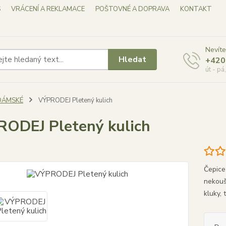
S
VRÁCENÍ A REKLAMACE
POŠTOVNÉ A DOPRAVA
KONTAKT
Nevíte
Hledat
+420
út - pá
DÁMSKÉ
VÝPRODEJ Pletený kulich
ODEJ Pletený kulich
Čepice 
nekouš
kluky,