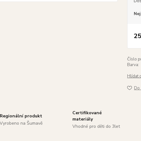
Dos
Nej
25
Číslo p
Barva:
Hlídat 
Do 
Certifikované
Regionální produkt
materiály
Vyrobeno na Šumavě
Vhodné pro děti do 3let