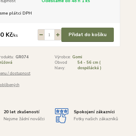
tupnost
Odesíláme do 48 h 1 ks
sme plátci DPH
0 Kč
Přidat do košíku
/
ks
roduktu:
GR074
Výrobce:
Gomi
růžová
Obvod
54 - 56 cm (
hlavy:
dospělácká )
cenu / dostupnost
oblíbených
20 let zkušeností
Spokojení zákazníci
Nejsme žádní nováčci
Fotky našich zákazníků