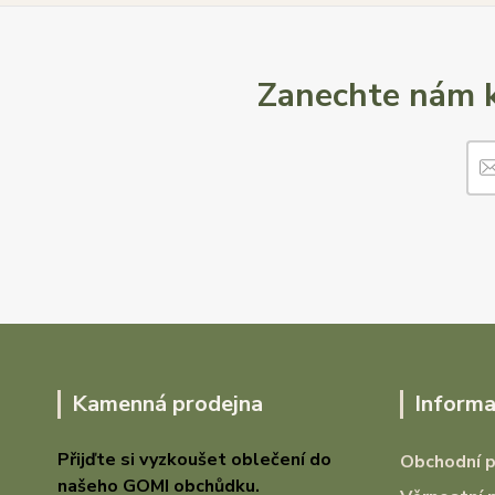
Zanechte nám k
Kamenná prodejna
Informa
Přijďte si vyzkoušet oblečení do
Obchodní 
našeho GOMI
obchůdku.