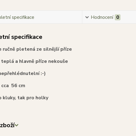
etní specifikace
Hodnocení
0
tní specifikace
e ručně pletená ze silnější příze
e teplá a hlavně příze nekouše
epřehlédnutelní :-)
t cca 56 cm
o kluky, tak pro holky
zboží