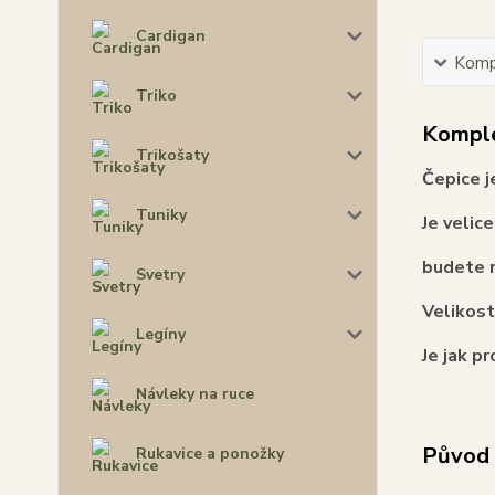
Cardigan
Kompl
Triko
Komple
Trikošaty
Čepice j
Tuniky
Je velic
budete n
Svetry
Velikos
Legíny
Je jak pr
Návleky na ruce
Původ 
Rukavice a ponožky