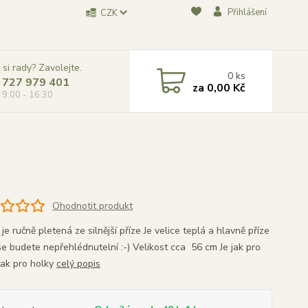
Přihlášení
CZK
 si rady? Zavolejte.
0
ks
 727 979 401
za
0,00 Kč
, 9:00 - 16:30
Ohodnotit produkt
je ručně pletená ze silnější příze Je velice teplá a hlavně příze
e budete nepřehlédnutelní :-) Velikost cca 56 cm Je jak pro
 tak pro holky
celý popis