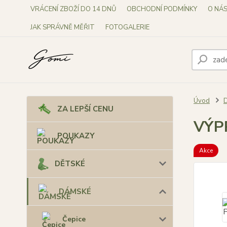
VRÁCENÍ ZBOŽÍ DO 14 DNŮ
OBCHODNÍ PODMÍNKY
O NÁ
JAK SPRÁVNĚ MĚŘIT
FOTOGALERIE
Úvod
ZA LEPŠÍ CENU
VÝPR
POUKAZY
Akce
DĚTSKÉ
DÁMSKÉ
Čepice