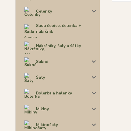
Čelenky
Sada čepice, čelenka +
nákrčník
Nákrčníky, šály a šátky
Sukně
Šaty
Bolerka a halenky
Mikiny
Mikinošaty