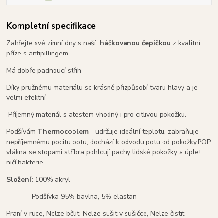
Kompletní specifikace
Zahřejte své zimní dny s naší
háčkovanou čepičkou
z kvalitní
příze s antipillingem
Má dobře padnoucí střih
Díky pružnému materiálu se krásně přizpůsobí tvaru hlavy a je
velmi efektní
Příjemný materiál s atestem vhodný i pro citlivou pokožku.
Podšívám
Thermocoolem
- udržuje ideální teplotu, zabraňuje
nepříjemnému pocitu potu, dochází k odvodu potu od pokožky.POP
vlákna se stopami stříbra pohlcují pachy lidské pokožky a úplet
ničí bakterie
Složení:
100% akryl
Podšívka 95% bavlna, 5% elastan
Praní v ruce, Nelze bělit, Nelze sušit v sušičce, Nelze čistit