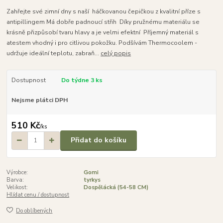
Zahřejte své zimní dny s naší háčkovanou čepičkou z kvalitní příze s
antipillingem Má dobře padnoucí střih Díky pružnému materiálu se
krásně přizpůsobí tvaru hlavy a je velmi efektní Příjemný materiál s
atestem vhodný i pro citlivou pokožku. Podšívám Thermocoolem -
udržuje ideální teplotu, zabraň...
celý popis
Dostupnost
Do týdne 3 ks
Nejsme plátci DPH
510 Kč
/
ks
Přidat do košíku
Výrobce:
Gomi
Barva:
tyrkys
Velikost:
Dospělácká (54-58 CM)
Hlídat cenu / dostupnost
Do oblíbených