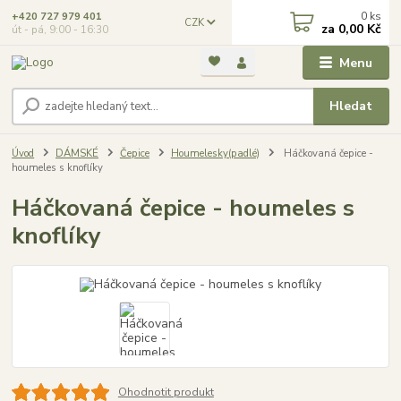
0
ks
+420 727 979 401
CZK
za
0,00 Kč
út - pá, 9:00 - 16:30
Menu
Hledat
Úvod
DÁMSKÉ
Čepice
Houmelesky(padlé)
Háčkovaná čepice -
houmeles s knoflíky
Háčkovaná čepice - houmeles s
knoflíky
Ohodnotit produkt