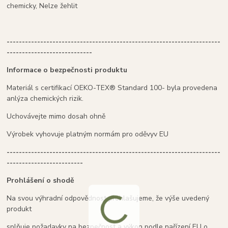
chemicky, Nelze žehlit
----------------------------------------------------------------------
----------------------------
Informace o bezpečnosti produktu
Materiál s certifikací OEKO-TEX® Standard 100- byla provedena
anlýza chemických rizik.
Uchovávejte mimo dosah ohně
Výrobek vyhovuje platným normám pro oděvyv EU
----------------------------------------------------------------------
-------------------------
Prohlášení o shodě
Na svou výhradní odpovědnost prohlašujeme, že výše uvedený
produkt
splňuje požadavky na bezpečnost a výkon podle nařízení EU o