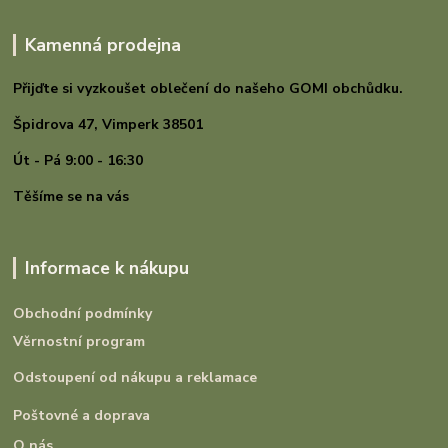
Kamenná prodejna
Přijďte si vyzkoušet oblečení do našeho GOMI
obchůdku.
Špidrova 47,
Vimperk 38501
Út - Pá 9:00 - 16:30
Těšíme se na vás
Informace k nákupu
Obchodní podmínky
Věrnostní program
Odstoupení od nákupu a reklamace
Poštovné a doprava
O nás