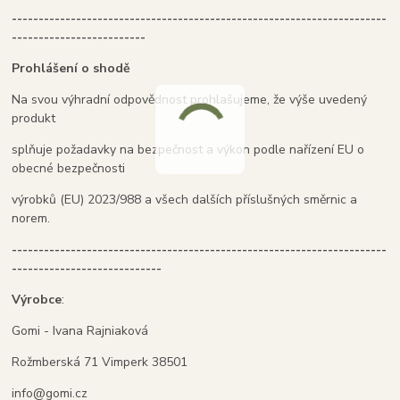
----------------------------------------------------------------------
-------------------------
Prohlášení o shodě
Na svou výhradní odpovědnost prohlašujeme, že výše uvedený
produkt
splňuje požadavky na bezpečnost a výkon podle nařízení EU o
obecné bezpečnosti
výrobků (EU) 2023/988 a všech dalších příslušných směrnic a
norem.
----------------------------------------------------------------------
----------------------------
Výrobce
:
Gomi - Ivana Rajniaková
Rožmberská 71 Vimperk 38501
info@gomi.cz