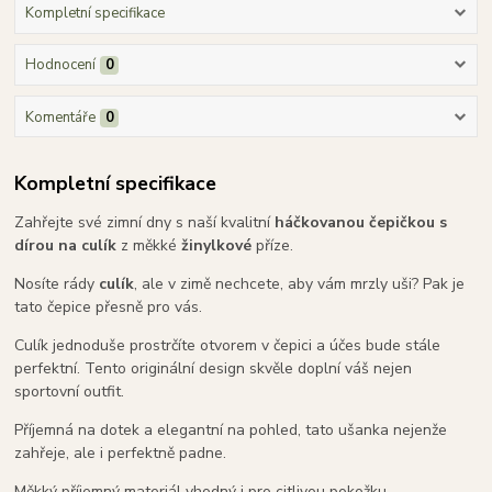
Kompletní specifikace
Hodnocení
0
Komentáře
0
Kompletní specifikace
Zahřejte své zimní dny s naší kvalitní
háčkovanou čepičkou s
dírou na culík
z měkké
žinylkové
příze.
Nosíte rády
culík
, ale v zimě nechcete, aby vám mrzly uši? Pak je
tato čepice přesně pro vás.
Culík jednoduše prostrčíte otvorem v čepici a účes bude stále
perfektní. Tento originální design skvěle doplní váš nejen
sportovní outfit.
Příjemná na dotek a elegantní na pohled, tato ušanka nejenže
zahřeje, ale i perfektně padne.
Měkký příjemný materiál vhodný i pro citlivou pokožku.