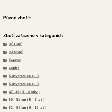
Původ zboží
Zboží zařazeno v kategoriích
DĚTSKÉ
DÁMSKÉ
Čepičky
Čepice
S otvorem na culík
S otvorem na culík
47- 49 ( 3 - 4 roky )
50 - 51 cm ( 5 - 8 let )
52 - 54 cm ( 9 - 12 let )