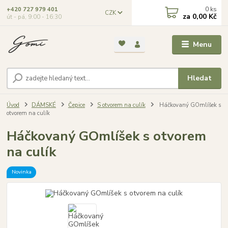
0
ks
+420 727 979 401
CZK
za
0,00 Kč
út - pá, 9:00 - 16:30
Menu
Hledat
Úvod
DÁMSKÉ
Čepice
S otvorem na culík
Háčkovaný GOmlíšek s
otvorem na culík
Háčkovaný GOmlíšek s otvorem
na culík
Novinka