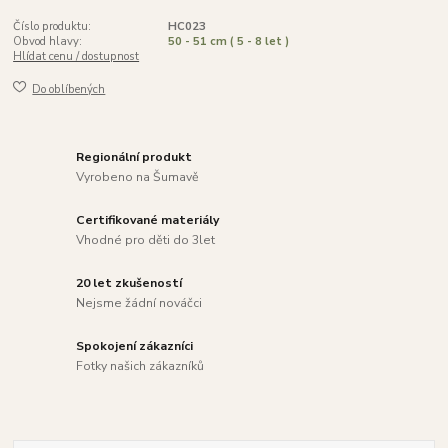
Číslo produktu:
HC023
Obvod hlavy:
50 - 51 cm ( 5 - 8 let )
Hlídat cenu / dostupnost
Do oblíbených
Regionální produkt
Vyrobeno na Šumavě
Certifikované materiály
Vhodné pro děti do 3let
20 let zkušeností
Nejsme žádní nováčci
Spokojení zákazníci
Fotky našich zákazníků