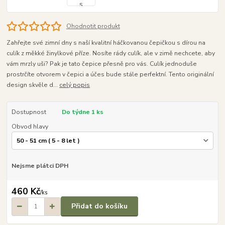
Ohodnotit produkt
Zahřejte své zimní dny s naší kvalitní háčkovanou čepičkou s dírou na
culík z měkké žinylkové příze. Nosíte rády culík, ale v zimě nechcete, aby
vám mrzly uši? Pak je tato čepice přesně pro vás. Culík jednoduše
prostrčíte otvorem v čepici a účes bude stále perfektní. Tento originální
design skvěle d...
celý popis
Dostupnost
Do týdne 1 ks
Obvod hlavy
Nejsme plátci DPH
460 Kč
/
ks
Přidat do košíku