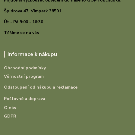
Přijďte si vyzkoušet oblečení do našeho GOMI
obchůdku.
Špidrova 47,
Vimperk 38501
Út - Pá 9:00 - 16:30
Těšíme se na vás
Informace k nákupu
Obchodní podmínky
Věrnostní program
Odstoupení od nákupu a reklamace
Poštovné a doprava
O nás
GDPR