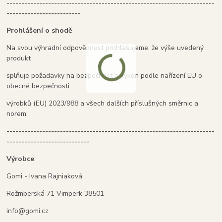
----------------------------------------------------------------------
-------------------------
Prohlášení o shodě
Na svou výhradní odpovědnost prohlašujeme, že výše uvedený
produkt
splňuje požadavky na bezpečnost a výkon podle nařízení EU o
obecné bezpečnosti
výrobků (EU) 2023/988 a všech dalších příslušných směrnic a
norem.
----------------------------------------------------------------------
----------------------------
Výrobce
:
Gomi - Ivana Rajniaková
Rožmberská 71 Vimperk 38501
info@gomi.cz