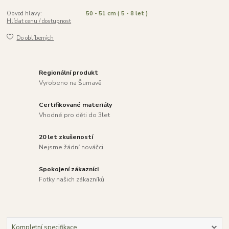
Obvod hlavy:
50 - 51 cm ( 5 - 8 let )
Hlídat cenu / dostupnost
Do oblíbených
Regionální produkt
Vyrobeno na Šumavě
Certifikované materiály
Vhodné pro děti do 3let
20 let zkušeností
Nejsme žádní nováčci
Spokojení zákazníci
Fotky našich zákazníků
Kompletní specifikace