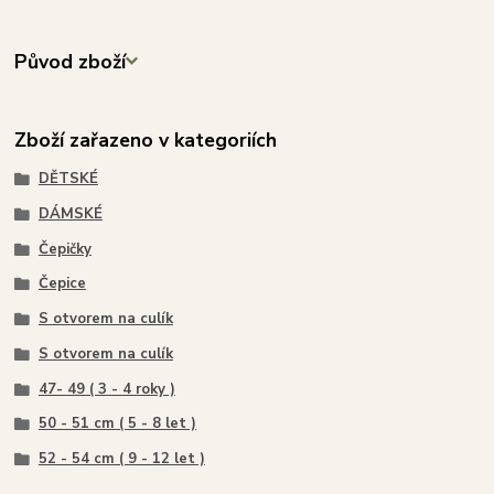
Původ zboží
Zboží zařazeno v kategoriích
DĚTSKÉ
DÁMSKÉ
Čepičky
Čepice
S otvorem na culík
S otvorem na culík
47- 49 ( 3 - 4 roky )
50 - 51 cm ( 5 - 8 let )
52 - 54 cm ( 9 - 12 let )