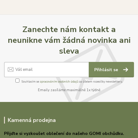
Zanechte nám kontakt a
neunikne vám žádná novinka ani
sleva
Přihlásit se
Souhlasím se
zpracováním osobních údajů
za účelem rozesílky newsletteru.
Emaily zasíláme maximálně 1x týdně
Kamenná prodejna
Přijďte si vyzkoušet oblečení do našeho GOMI
obchůdku.