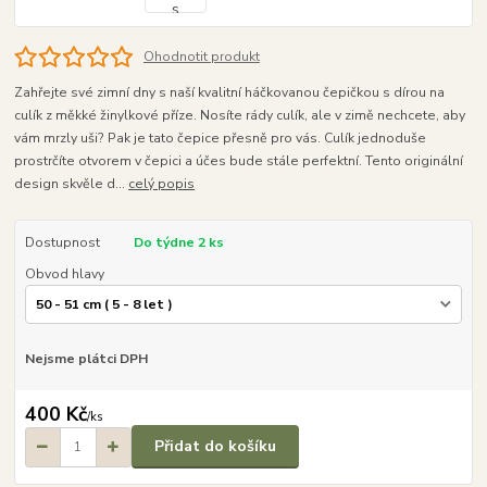
Ohodnotit produkt
Zahřejte své zimní dny s naší kvalitní háčkovanou čepičkou s dírou na
culík z měkké žinylkové příze. Nosíte rády culík, ale v zimě nechcete, aby
vám mrzly uši? Pak je tato čepice přesně pro vás. Culík jednoduše
prostrčíte otvorem v čepici a účes bude stále perfektní. Tento originální
design skvěle d...
celý popis
Dostupnost
Do týdne 2 ks
Obvod hlavy
Nejsme plátci DPH
400 Kč
/
ks
Přidat do košíku