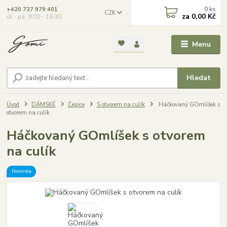
0
ks
+420 727 979 401
CZK
za
0,00 Kč
út - pá, 9:00 - 16:30
Menu
Hledat
Úvod
DÁMSKÉ
Čepice
S otvorem na culík
Háčkovaný GOmlíšek s
otvorem na culík
Háčkovaný GOmlíšek s otvorem
na culík
Novinka