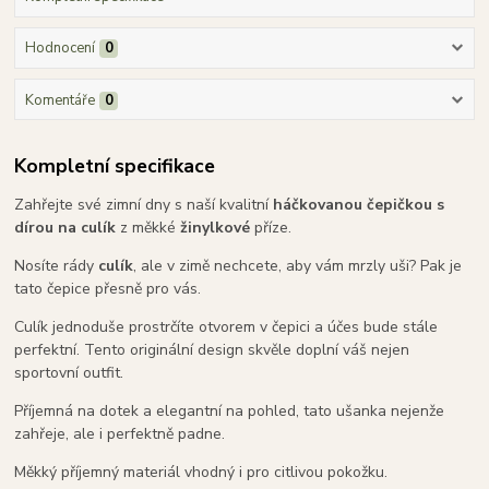
Hodnocení
0
Komentáře
0
Kompletní specifikace
Zahřejte své zimní dny s naší kvalitní
háčkovanou čepičkou s
dírou na culík
z měkké
žinylkové
příze.
Nosíte rády
culík
, ale v zimě nechcete, aby vám mrzly uši? Pak je
tato čepice přesně pro vás.
Culík jednoduše prostrčíte otvorem v čepici a účes bude stále
perfektní. Tento originální design skvěle doplní váš nejen
sportovní outfit.
Příjemná na dotek a elegantní na pohled, tato ušanka nejenže
zahřeje, ale i perfektně padne.
Měkký příjemný materiál vhodný i pro citlivou pokožku.