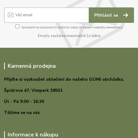
Přihlásit se
Souhlasím se
zpracováním osobních údajů
za účelem rozesílky newsletteru.
Emaily zasíláme maximálně 1x týdně
Kamenná prodejna
Přijďte si vyzkoušet oblečení do našeho GOMI
obchůdku.
Špidrova 47,
Vimperk 38501
Út - Pá 9:00 - 16:30
Těšíme se na vás
Informace k nákupu