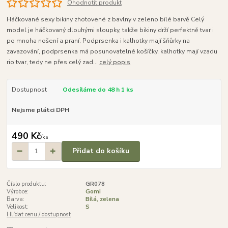
Ohodnotit produkt
Háčkované sexy bikiny zhotovené z bavlny v zeleno bílé barvě Celý
model je háčkovaný dlouhými sloupky, takže bikiny drží perfektně tvar i
po mnoha nošení a praní. Podprsenka i kalhotky mají šňůrky na
zavazování, podprsenka má posunovatelné košíčky, kalhotky mají vzadu
rio tvar, tedy ne přes celý zad...
celý popis
Dostupnost
Odesíláme do 48 h 1 ks
Nejsme plátci DPH
490 Kč
/
ks
Přidat do košíku
Číslo produktu:
GR078
Výrobce:
Gomi
Barva:
Bílá, zelena
Velikost:
S
Hlídat cenu / dostupnost