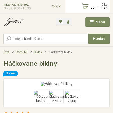
0
ks
+420 727 979 401
CZK
za
0,00 Kč
út - pá, 9:00 - 16:30
Menu
Hledat
Úvod
DÁMSKÉ
Bikiny
Háčkované bikiny
Háčkované bikiny
Novinka