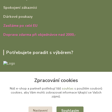
Spokojení zákazníci
Dárkové poukazy
Zasíláme po celé EU
Doprava zdarma při objednávce nad 2000,-
Potřebujete poradit s výběrem?
Ivana Rajniaková
+420 727 979 401
Zpracování cookies
út - pá, 9:00 - 16:30
Náš e-shop a partneři potřebují Váš
souhlas
s použitím souborů
cookies, aby Vám mohli zobrazovat informace týkající se Vašich
info@gomi.cz
zájmů.
Souhlasím
Nastavení