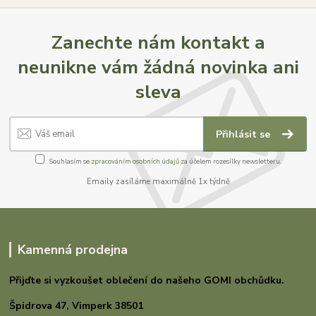
Zanechte nám kontakt a
neunikne vám žádná novinka ani
sleva
Přihlásit se
Souhlasím se
zpracováním osobních údajů
za účelem rozesílky newsletteru.
Emaily zasíláme maximálně 1x týdně
Kamenná prodejna
Přijďte si vyzkoušet oblečení do našeho GOMI
obchůdku.
Špidrova 47,
Vimperk 38501