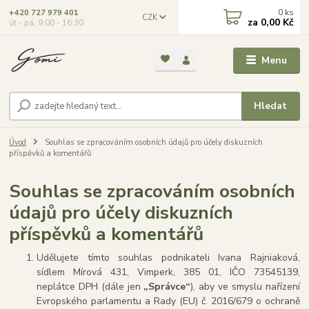
0
ks
+420 727 979 401
CZK
za
0,00 Kč
út - pá, 9:00 - 16:30
Menu
Hledat
Úvod
Souhlas se zpracováním osobních údajů pro účely diskuzních
příspěvků a komentářů
Souhlas se zpracováním osobních
údajů pro účely diskuzních
příspěvků a komentářů
Udělujete tímto souhlas podnikateli Ivana Rajniaková,
sídlem Mírová 431, Vimperk, 385 01, IČO 73545139,
neplátce DPH (dále jen
„Správce“
), aby ve smyslu nařízení
Evropského parlamentu a Rady (EU) č. 2016/679 o ochraně